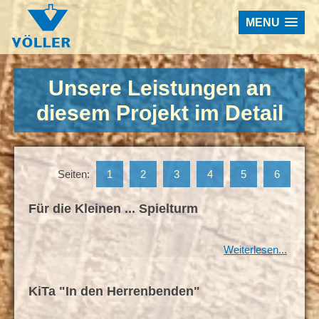
MENU
Unsere Leistungen an
diesem Projekt im Detail
Seiten:
1
2
3
4
5
6
Für die Kleinen ... Spielturm
Weiterlesen...
KiTa "In den Herrenbenden"