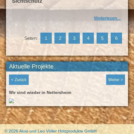
Sichtschutz
Weiterlesen...
Seiten:
1
2
3
4
5
6
Aktuelle Projekte
< Zurück
Weiter >
Wir sind wieder in Nettersheim
Sani
© 2026 Alois und Leo Völler Holzprodukte GmbH