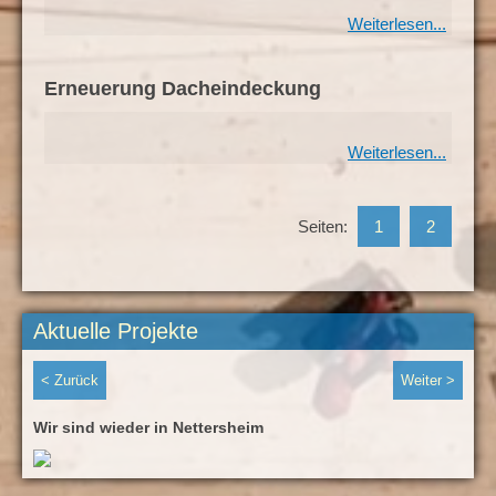
Weiterlesen...
Erneuerung Dacheindeckung
Weiterlesen...
Seiten:
1
2
Aktuelle Projekte
< Zurück
Weiter >
Wir sind wieder in Nettersheim
Sani