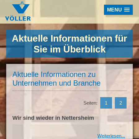
MENU
Aktuelle Informationen für
Sie im Überblick
Aktuelle Informationen zu
Unternehmen und Branche
Seiten:
1
2
Wir sind wieder in Nettersheim
Weiterlesen...